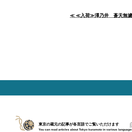
投
≪ ≪入荷≫澤乃井 蒼天無
稿
ナ
ビ
ゲ
ー
シ
ョ
ン
東京の蔵元の記事が各言語で
ご覧いただけます
You can read articles about Tokyo kuramoto in various language