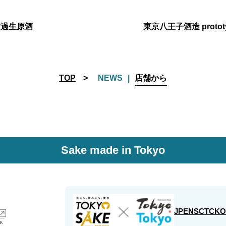
濾過生原酒
東京八王子酒造 protot
TOP
NEWS
店舗から
Sake made in Tokyo
JP
EN
SC
TC
K
s.