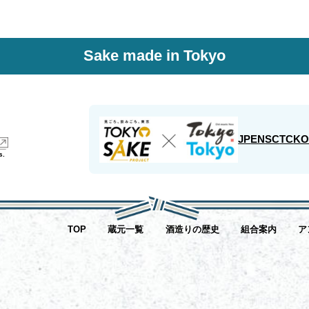
Sake made in Tokyo
JP
EN
SC
TC
K
s.
TOP
蔵元一覧
酒造りの歴史
組合案内
ア