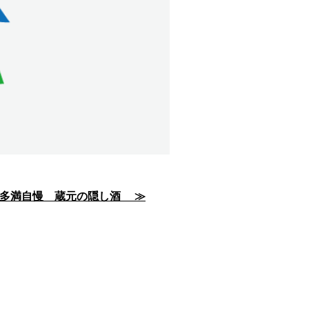
多満自慢 蔵元の隠し酒 ≫