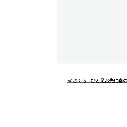
投
≪ さくら ひと足お先に春
稿
ナ
ビ