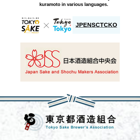
kuramoto in various languages.
JP
EN
SC
TC
KO