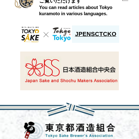
ご覧いただけます
You can read articles about Tokyo
kuramoto in various languages.
JP
EN
SC
TC
KO