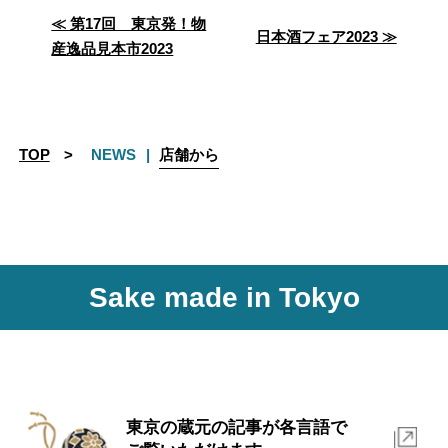
≪ 第17回 東京発！物
投
日本酒フェア2023 ≫
産逸品見本市2023
稿
ナ
ビ
TOP
NEWS
店舗から
ゲ
ー
シ
Sake made in Tokyo
ョ
ン
東京の蔵元の記事が各言語で