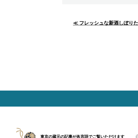
投
≪ フレッシュな新酒しぼり
稿
ナ
ビ
ゲ
ー
シ
ョ
ン
東京の蔵元の記事が各言語で
ご覧いただけます